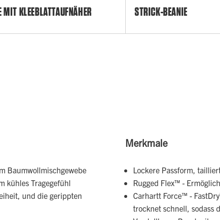
E MIT KLEEBLATTAUFNÄHER
STRICK-BEANIE
Merkmale
nem Baumwollmischgewebe
Lockere Passform, taillier
hm kühles Tragegefühl
Rugged Flex™ - Ermöglich
eiheit, und die gerippten
Carhartt Force™ - FastDry
trocknet schnell, sodass