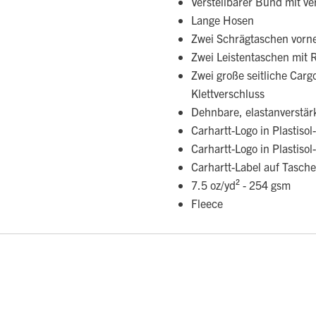
Verstellbarer Bund mit v
Lange Hosen
Zwei Schrägtaschen vorne
Zwei Leistentaschen mit 
Zwei große seitliche Car
Klettverschluss
Dehnbare, elastanverstä
Carhartt-Logo in Plastiso
Carhartt-Logo in Plastiso
Carhartt-Label auf Tasch
7.5 oz/yd² - 254 gsm
Fleece