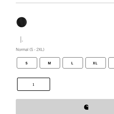
|
Normal
(S - 2XL)
S
M
L
XL