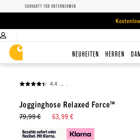
CARHARTT FÜR UNTERNEHMEN
Kostenlos
NEUHEITEN
HERREN
DA
4.4
,
Jogginghose Relaxed Force™
79,99 €
63,99 €