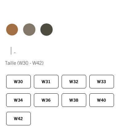
|
Taille
(W30 - W42)
W30
W31
W32
W33
W34
W36
W38
W40
W42