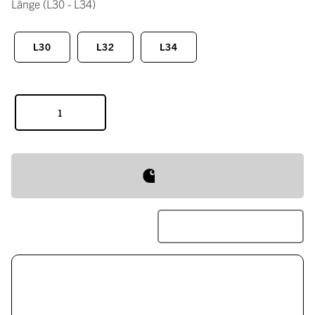
Länge
(L30 - L34)
L30
L32
L34