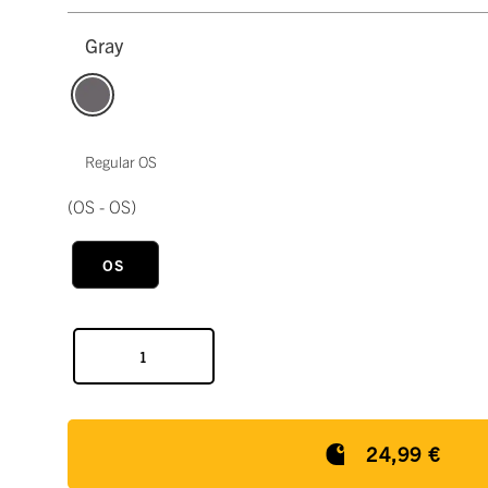
Gray
Regular OS
(OS - OS)
OS
24,99 €