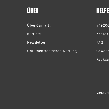
ÜBER
HELF
Über Carhartt
+4920
Karriere
Kontak
Newsletter
FAQ
Unternehmensverantwortung
Gewähr
Rückga
Verkauf