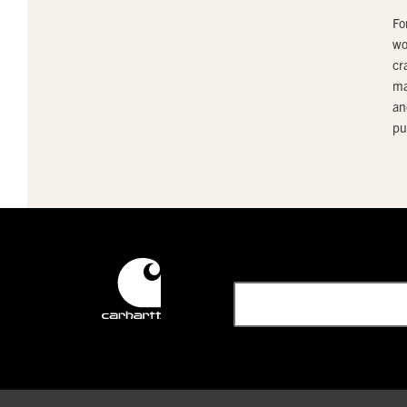
Fo
wo
cr
ma
an
pu