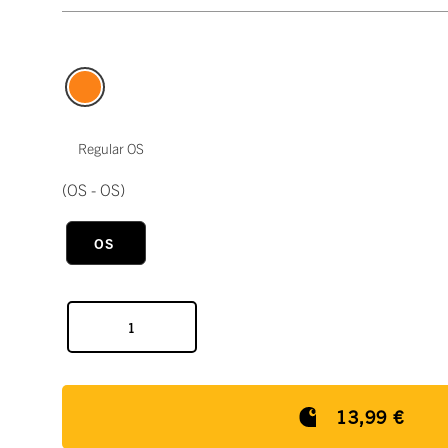
Regular OS
(OS - OS)
OS
13,99 €