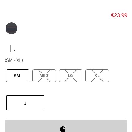
€23.99
|
(SM - XL)
MED
LG
XL
SM