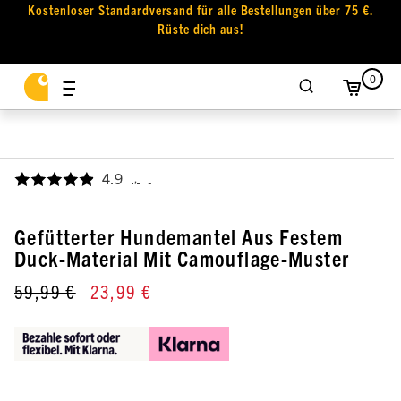
Kostenloser Standardversand für alle Bestellungen über 75 €.
Rüste dich aus!
0
4.9
,
Gefütterter Hundemantel Aus Festem
Duck-Material Mit Camouflage-Muster
59,99 €
23,99 €