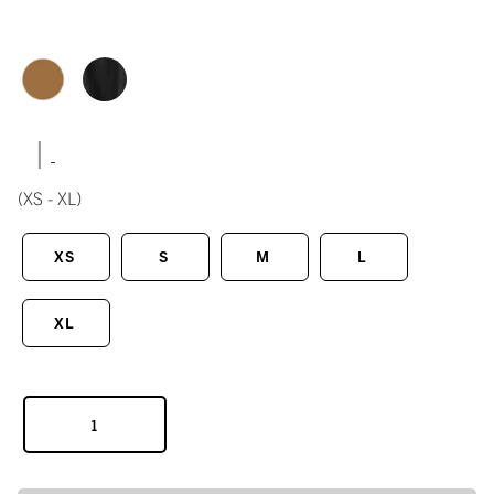
|
(XS - XL)
XS
S
M
L
XL