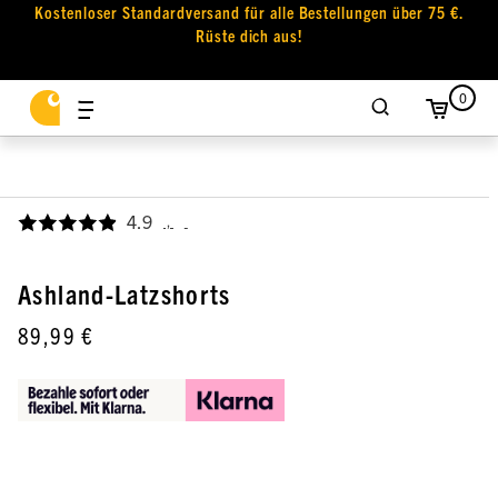
Kostenloser Standardversand für alle Bestellungen über 75 €.
Rüste dich aus!
0
4.9
,
Ashland-Latzshorts
89,99 €