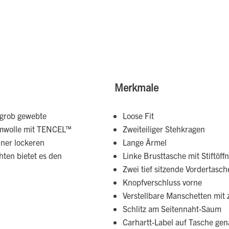
Merkmale
 grob gewebte
Loose Fit
umwolle mit TENCEL™
Zweiteiliger Stehkragen
iner lockeren
Lange Ärmel
ten bietet es den
Linke Brusttasche mit Stiftöff
Zwei tief sitzende Vordertasc
Knopfverschluss vorne
Verstellbare Manschetten mit 
Schlitz am Seitennaht-Saum
Carhartt-Label auf Tasche gen