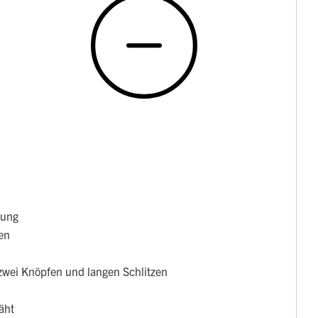
nung
hen
zwei Knöpfen und langen Schlitzen
äht