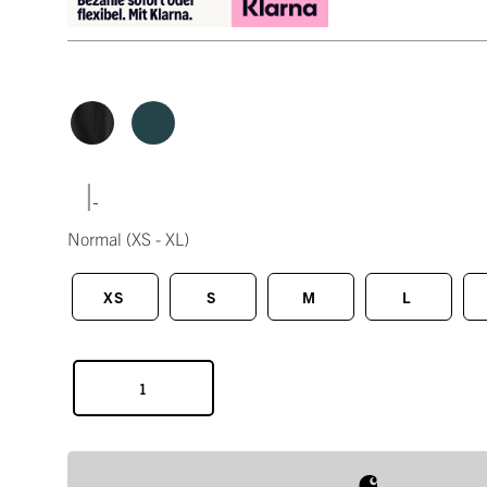
|
Normal
(XS - XL)
XS
S
M
L