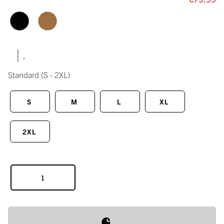
|
Standard
(S - 2XL)
S
M
L
XL
2XL