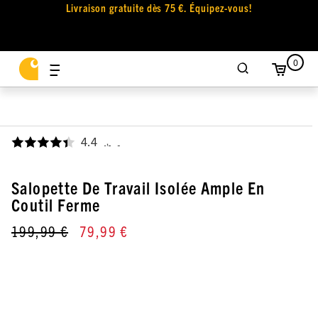
Livraison gratuite dès 75 €. Équipez-vous!
0
4.4
,
Salopette De Travail Isolée Ample En
Coutil Ferme
199,99 €
79,99 €