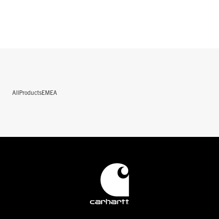
AllProductsEMEA