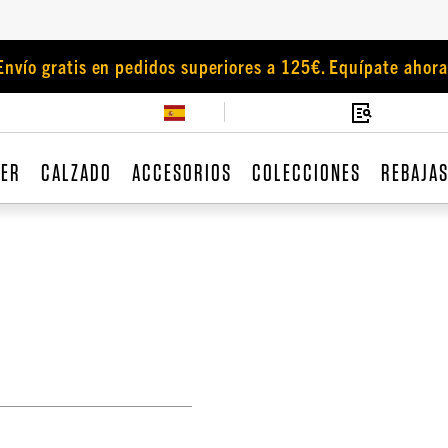
Envío gratis en pedidos superiores a 125€. Equípate ahora
JER
CALZADO
ACCESORIOS
COLECCIONES
REBAJA