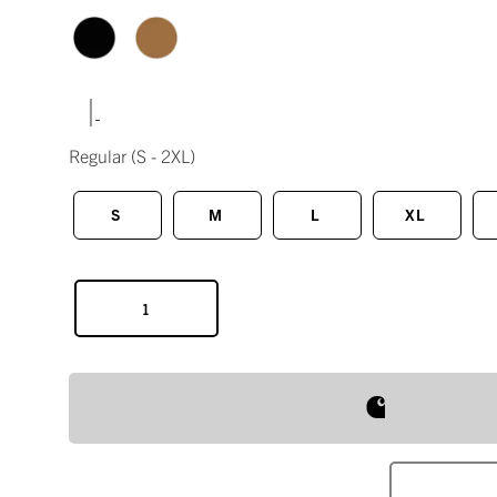
|
Regular
(S - 2XL)
S
M
L
XL