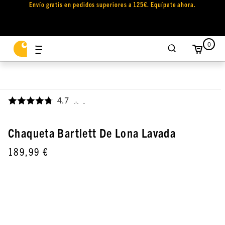
Envío gratis en pedidos superiores a 125€. Equípate ahora.
0
4.7
,
Chaqueta Bartlett De Lona Lavada
189,99 €