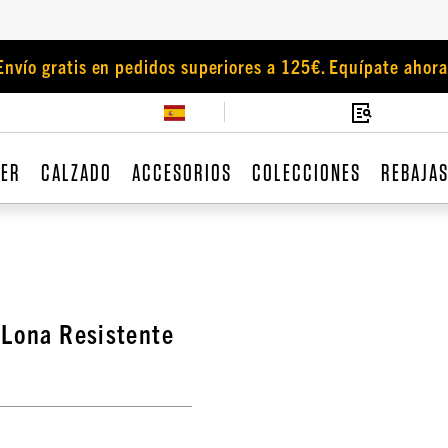
Envío gratis en pedidos superiores a 125€. Equípate ahora
JER
CALZADO
ACCESORIOS
COLECCIONES
REBAJA
 Lona Resistente