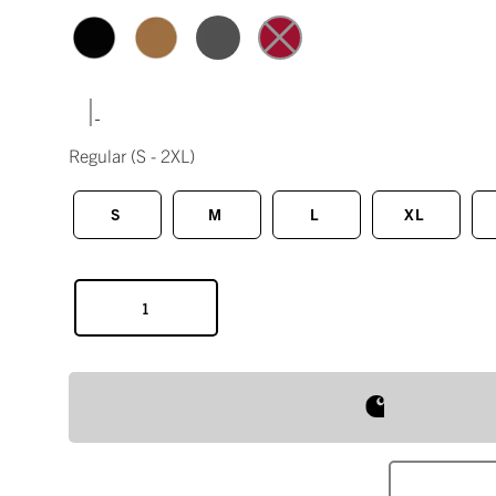
|
Regular
(S - 2XL)
S
M
L
XL