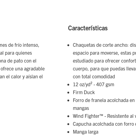
Características
es de frío intenso,
Chaquetas de corte ancho: di
eal para quienes
espacio para moverse, estas p
lona de pato con el
estudiado para ofrecer confort
 ofrece una agradable
cuerpo, para que puedas llevar
n el calor y aíslan el
con total comodidad
12 oz/yd² - 407 gsm
Firm Duck
Forro de franela acolchada en 
mangas
Wind Fighter™ - Resistente al 
Capucha acolchada con forro d
Manga larga