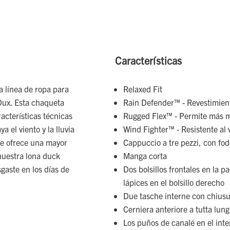
Características
a línea de ropa para
Relaxed Fit
Dux. Esta chaqueta
Rain Defender™ - Revestimien
cterísticas técnicas
Rugged Flex™ - Permite más 
 el viento y la lluvia
Wind Fighter™ - Resistente al 
 te ofrece una mayor
Cappuccio a tre pezzi, con fo
 nuestra lona duck
Manga corta
sgaste en los días de
Dos bolsillos frontales en la 
lápices en el bolsillo derecho
Due tasche interne con chiusu
Cerniera anteriore a tutta lungh
Los puños de canalé en el inte