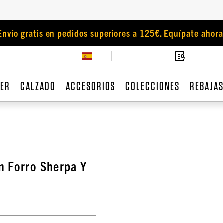
Envío gratis en pedidos superiores a 125€. Equípate ahora
JER
CALZADO
ACCESORIOS
COLECCIONES
REBAJA
n Forro Sherpa Y