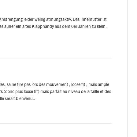
 Anstrengung leider wenig atmungsaktiv. Das Innenfutter ist
s außer ein altes Klapphandy aus dem 0er Jahren zu klein.
aules, sa ne tire pas lors des mouvement , loose fit , mais ample
s (donc plus loose fit) mais parfait au niveau de la taille et des
lle serait bienvenu..