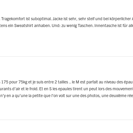
Tragekomfort ist suboptimal. Jacke ist sehr, sehr steif und bei körperlicher
ns ein Sweatshirt anhaben. Und: zu wenig Taschen. Innentasche ist für alle
is 175 pour 75kg et je suis entre 2 tailles .. le M est parfait au niveau des ép
ourants d’air et le froid. Et en S les epaules tirent un peut lors des mouvement
 il n’y en a qu’une la petite que l’on voit sur une des photos, une deuxième rée