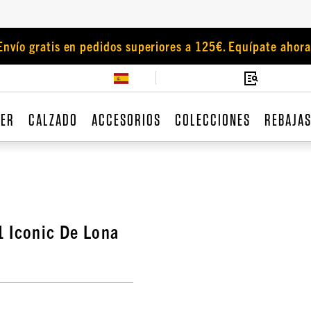
Envío gratis en pedidos superiores a 125€. Equípate ahora
JER
CALZADO
ACCESORIOS
COLECCIONES
REBAJA
1 Iconic De Lona