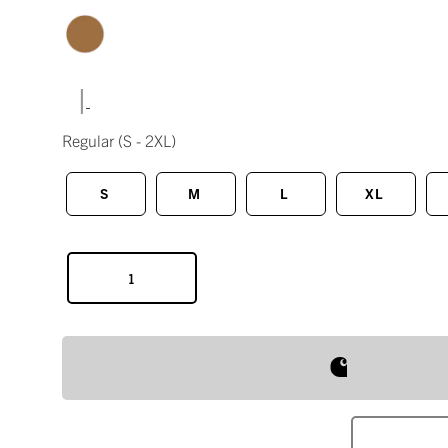
|
Regular
(S - 2XL)
S
M
L
XL