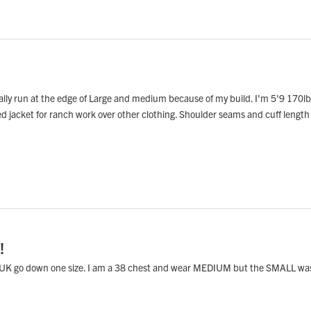
ually run at the edge of Large and medium because of my build. I'm 5'9 170lbs.
ined jacket for ranch work over other clothing. Shoulder seams and cuff leng
!
the UK go down one size. I am a 38 chest and wear MEDIUM but the SMALL was