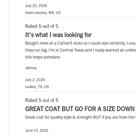
July 25, 2026
Sedro woolley, WA, US
Rated 5 out of 5
It's what I was looking for
Bought mine at a Carhartt store so I could size correctly. I us
they run big. I'm in Central Texas and I really wanted an unl
this helps someone.
Johnny
July 2, 2026
Leakey, TX, US
Rated 5 out of 5
GREAT COAT BUT GO FOR A SIZE DOWN 
Great cost for quality style & strength BUT if you are from 
June 15, 2026