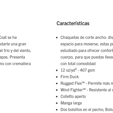
Características
Coat se ha
Chaquetas de corte ancho: di
ndarte una gran
espacio para moverse, estas p
 frío y del viento,
estudiado para ofrecer confort
capas. Presenta
cuerpo, para que puedas llevar
uno con cremallera
con total comodidad
12 oz/yd² - 407 gsm
Firm Duck
Rugged Flex™ - Permite más 
Wind Fighter™ - Resistente al 
Colletto aperto
Manga larga
Dos bolsillos en el pecho; Bol