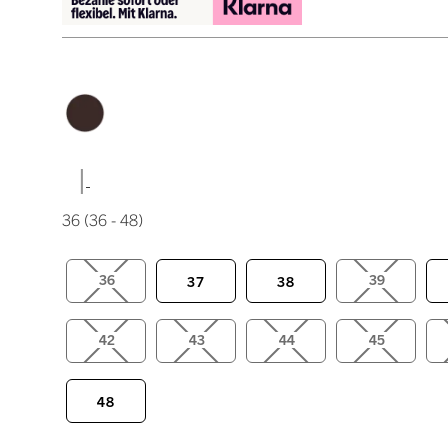
|
36
(36 - 48)
36
39
37
38
42
43
44
45
48