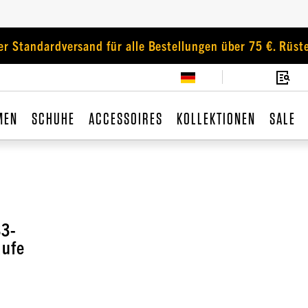
er Standardversand für alle Bestellungen über 75 €. Rüste
MEN
SCHUHE
ACCESSOIRES
KOLLEKTIONEN
SALE
S3-
aufe