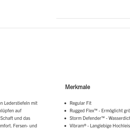
Merkmale
en Lederstiefeln mit
Regular Fit
hlüpfen auf
Rugged Flex™ - Ermöglicht gr
e Schaft und das
Storm Defender™ - Wasserdich
omfort. Fersen- und
Vibram® - Langlebige Hochlei