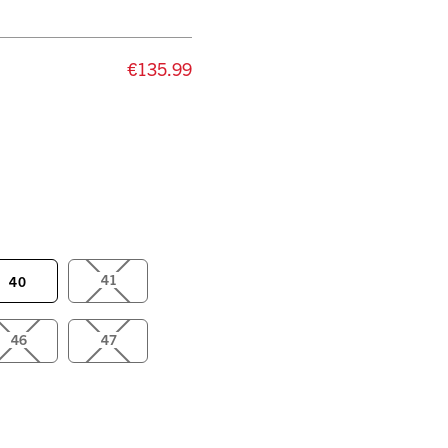
€135.99
41
40
46
47