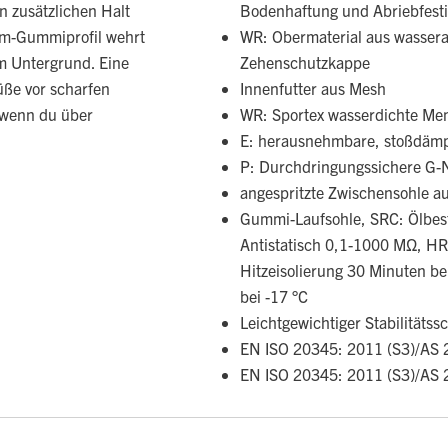
n zusätzlichen Halt
Bodenhaftung und Abriebfesti
ram-Gummiprofil wehrt
WR: Obermaterial aus wasser
em Untergrund. Eine
Zehenschutzkappe
üße vor scharfen
Innenfutter aus Mesh
 wenn du über
WR: Sportex wasserdichte M
E: herausnehmbare, stoßdämp
P: Durchdringungssichere G-Nu
angespritzte Zwischensohle a
Gummi-Laufsohle, SRC: Ölbest
Antistatisch 0,1-1000 MΩ, HRO
Hitzeisolierung 30 Minuten be
bei -17 °C
Leichtgewichtiger Stabilitäts
EN ISO 20345: 2011 (S3)/AS 
EN ISO 20345: 2011 (S3)/AS 