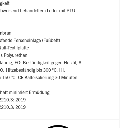
gkeit
abweisend behandeltem Leder mit PTU
embran
fende Ferseneinlage (Fußbett)
ll-Textilplatte
us Polyurethan
ändig, FO: Beständigkeit gegen Heizöl, A:
: Hitzebeständig bis 300 °C, HI:
i 150 °C, CI: Kälteisolierung 30 Minuten
schaft minimiert Ermüdung
2210.3: 2019
2210.3: 2019