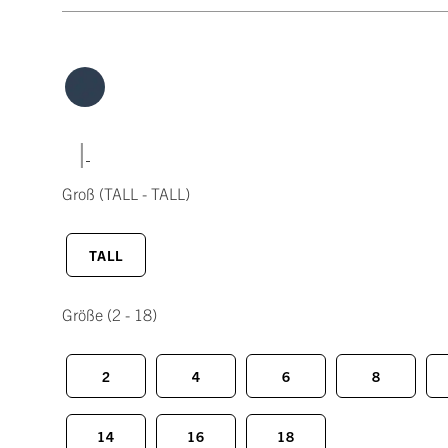
|
Groß
(TALL - TALL)
TALL
Größe
(2 - 18)
2
4
6
8
14
16
18