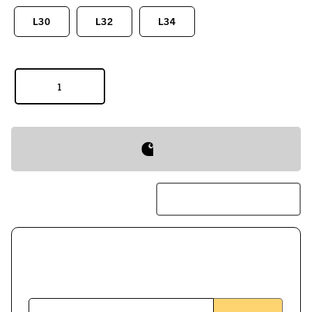
L30
L32
L34