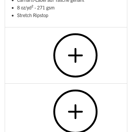
8 oz/yd² - 271 gsm
Stretch Ripstop