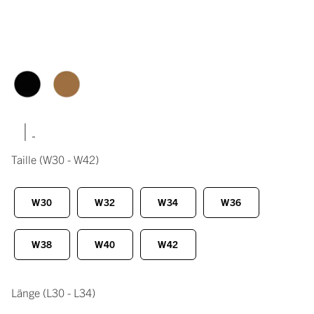
|
Taille
(W30 - W42)
W30
W32
W34
W36
W38
W40
W42
Länge
(L30 - L34)