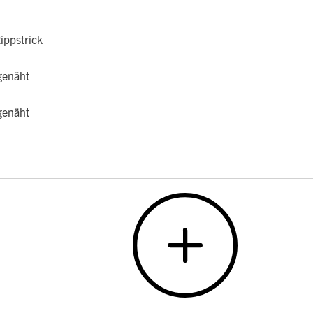
ippstrick
genäht
genäht