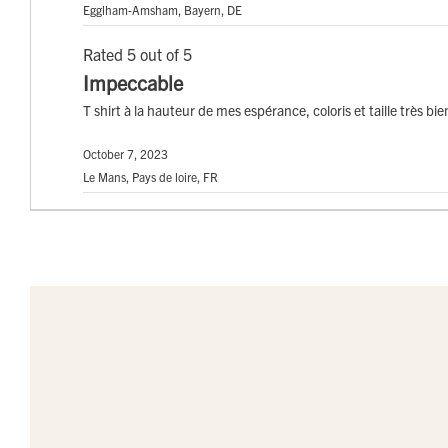
Egglham-Amsham, Bayern, DE
Rated 5 out of 5
Impeccable
T shirt à la hauteur de mes espérance, coloris et taille très bie
October 7, 2023
Le Mans, Pays de loire, FR