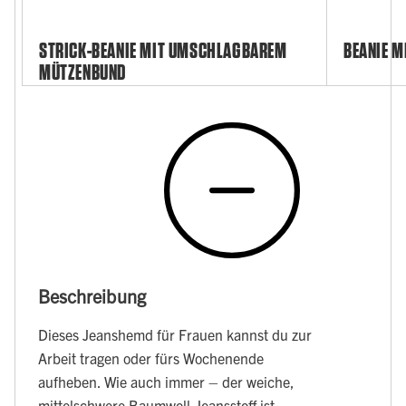
STRICK-BEANIE MIT UMSCHLAGBAREM
BEANIE M
MÜTZENBUND
Beschreibung
Dieses Jeanshemd für Frauen kannst du zur
Arbeit tragen oder fürs Wochenende
aufheben. Wie auch immer – der weiche,
mittelschwere Baumwoll-Jeansstoff ist