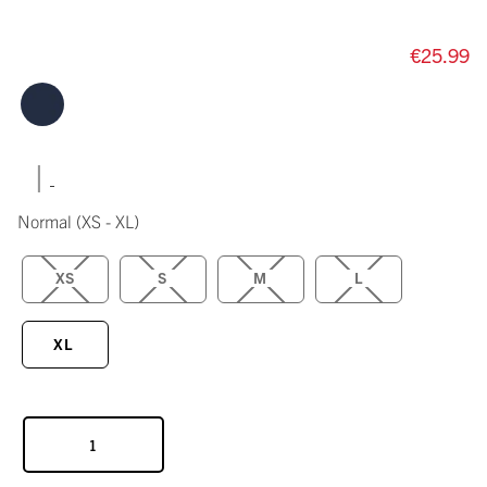
€25.99
|
Normal
(XS - XL)
XS
S
M
L
XL