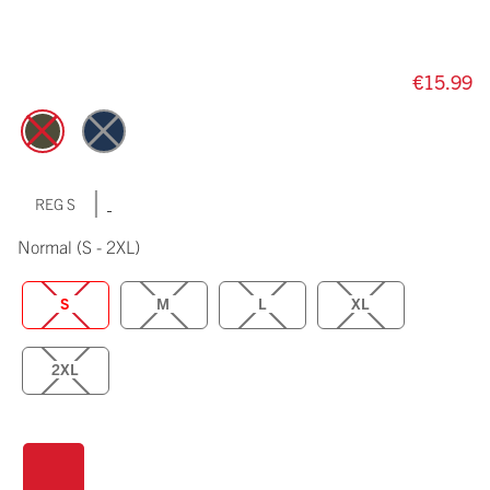
€15.99
|
REG S
Normal
(S - 2XL)
S
M
L
XL
2XL