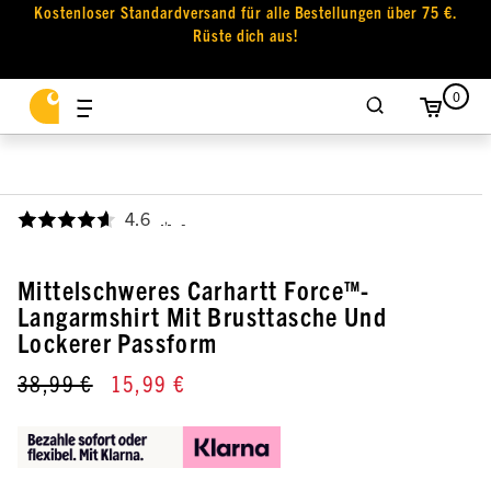
Kostenloser Standardversand für alle Bestellungen über 75 €.
Rüste dich aus!
0
4.6
,
Mittelschweres Carhartt Force™-
Langarmshirt Mit Brusttasche Und
Lockerer Passform
38,99 €
15,99 €