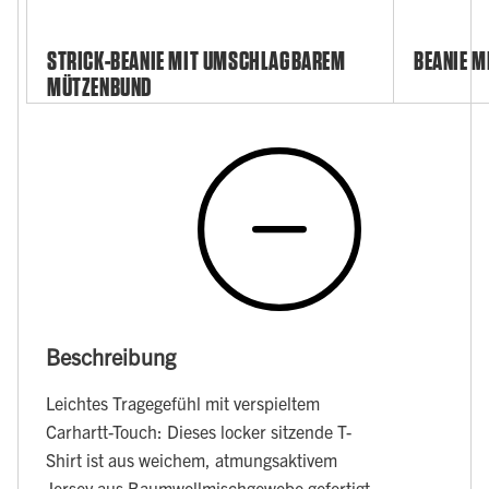
STRICK-BEANIE MIT UMSCHLAGBAREM
BEANIE M
MÜTZENBUND
Beschreibung
Leichtes Tragegefühl mit verspieltem
Carhartt-Touch: Dieses locker sitzende T-
Shirt ist aus weichem, atmungsaktivem
Jersey aus Baumwollmischgewebe gefertigt