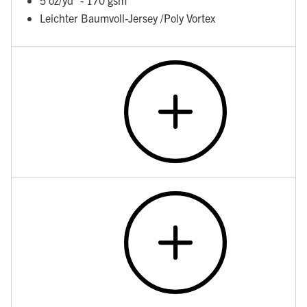
5 oz/yd² - 170 gsm
Leichter Baumvoll-Jersey /Poly Vortex