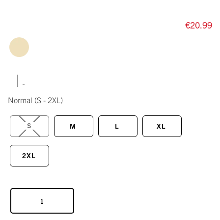
€20.99
|
Normal
(S - 2XL)
S
M
L
XL
2XL