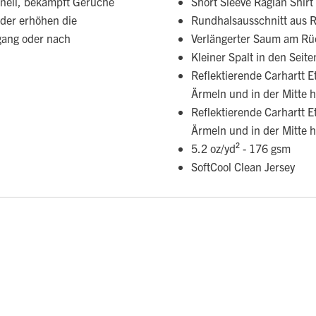
hnell, bekämpft Gerüche
Short Sleeve Raglan Shirt
nder erhöhen die
Rundhalsausschnitt aus R
gang oder nach
Verlängerter Saum am R
Kleiner Spalt in den Seit
Reflektierende Carhartt E
Ärmeln und in der Mitte h
Reflektierende Carhartt E
Ärmeln und in der Mitte h
5.2 oz/yd² - 176 gsm
SoftCool Clean Jersey