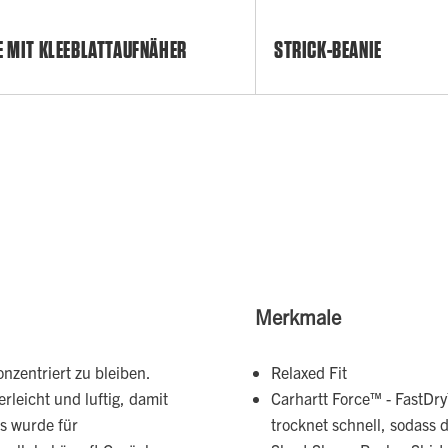
E MIT KLEEBLATTAUFNÄHER
STRICK-BEANIE
Merkmale
onzentriert zu bleiben.
Relaxed Fit
rleicht und luftig, damit
Carhartt Force™ - FastDry
Es wurde für
trocknet schnell, sodass