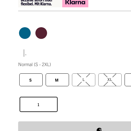
|
Normal
(S - 2XL)
L
XL
S
M