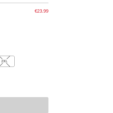
€23.99
2XL