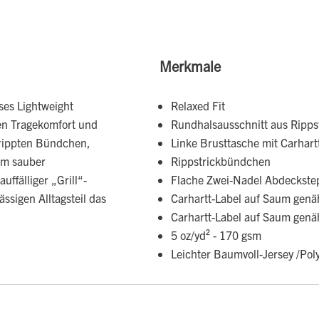
Merkmale
ses Lightweight
Relaxed Fit
hen Tragekomfort und
Rundhalsausschnitt aus Ripps
erippten Bündchen,
Linke Brusttasche mit Carhart
nem sauber
Rippstrickbündchen
uffälliger „Grill“-
Flache Zwei-Nadel Abdeckste
ässigen Alltagsteil das
Carhartt-Label auf Saum genä
Carhartt-Label auf Saum genä
5 oz/yd² - 170 gsm
Leichter Baumvoll-Jersey /Poly