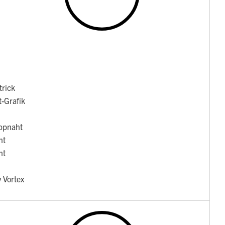
trick
t-Grafik
ppnaht
ht
ht
 Vortex