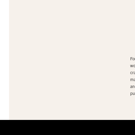
Fo
wo
cr
ma
an
pu