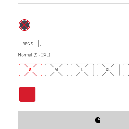
|
REG S
Normal
(S - 2XL)
S
M
L
XL