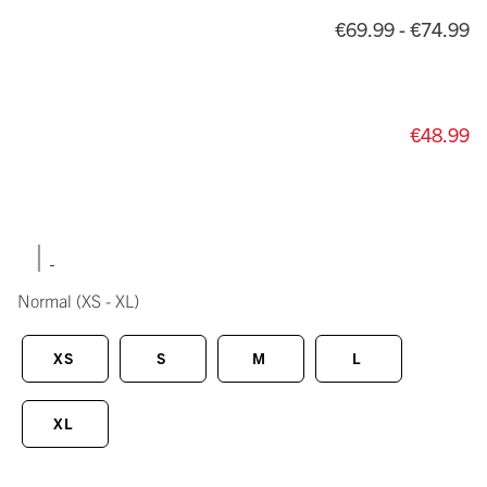
€69.99 - €74.99
€48.99
|
Normal
(XS - XL)
XS
S
M
L
XL