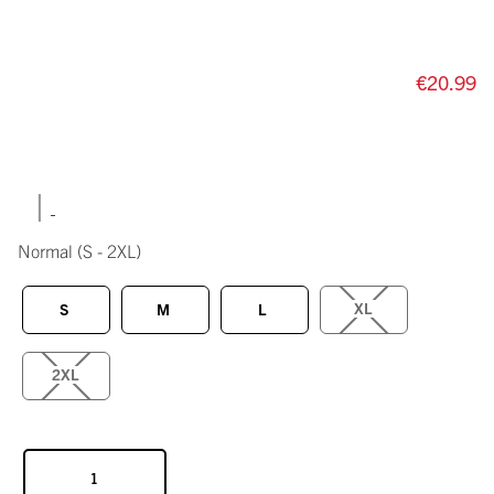
€20.99
|
Normal
(S - 2XL)
XL
S
M
L
2XL