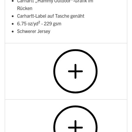
Carhartt „Hammy Outdoor“-Grafik im
Rücken
Carhartt-Label auf Tasche genäht
6.75 oz/yd² - 229 gsm
Schwerer Jersey