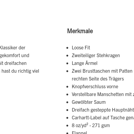
Merkmale
Klassiker der
Loose Fit
agekomfort und
Zweiteiliger Stehkragen
it dreifachen
Lange Ärmel
ast du richtig viel
Zwei Brusttaschen mit Patten 
rechten Seite des Trägers
Knopfverschluss vorne
Verstellbare Manschetten mit 
Gewölbter Saum
Dreifach gesteppte Hauptnäh
Carhartt-Label auf Tasche gen
8 oz/yd² - 271 gsm
Flannel