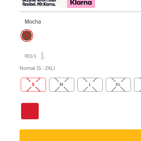
Mocha
|
REG S
Normal
(S - 2XL)
S
M
L
XL