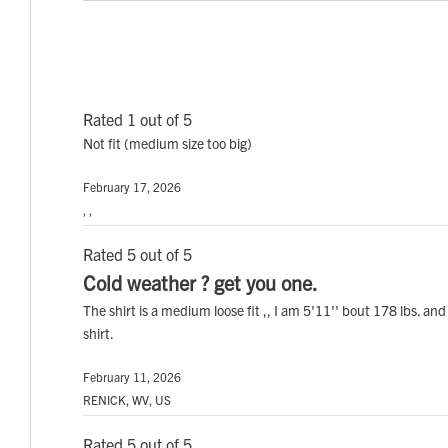
Rated 1 out of 5
Not fit (medium size too big)
February 17, 2026
, ,
Rated 5 out of 5
Cold weather ? get you one.
The shirt is a medium loose fit ,, I am 5'11'' bout 178 lbs. and
shirt.
February 11, 2026
RENICK, WV, US
Rated 5 out of 5