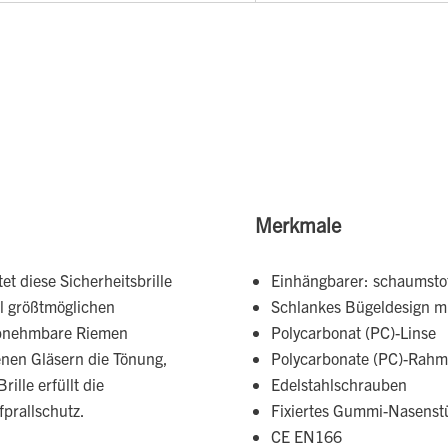
Merkmale
et diese Sicherheitsbrille
Einhängbarer: schaumstof
l größtmöglichen
Schlankes Bügeldesign 
 abnehmbare Riemen
Polycarbonat (PC)-Linse
enen Gläsern die Tönung,
Polycarbonate (PC)-Rah
ille erfüllt die
Edelstahlschrauben
prallschutz.
Fixiertes Gummi-Nasenst
CE EN166