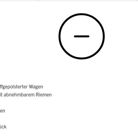
fgepolsterter Wagen
mit abnehmbarem Riemen
men
ück