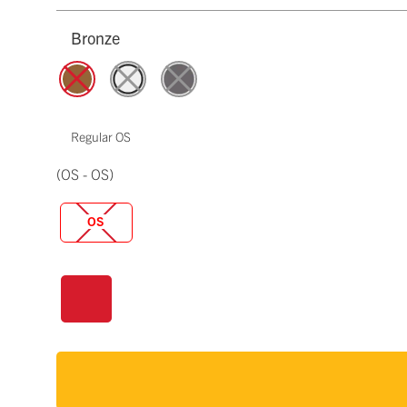
Bronze
Regular OS
(OS - OS)
OS