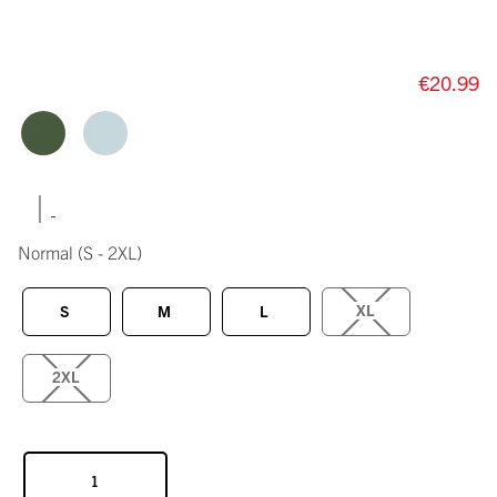
€20.99
|
Normal
(S - 2XL)
XL
S
M
L
2XL