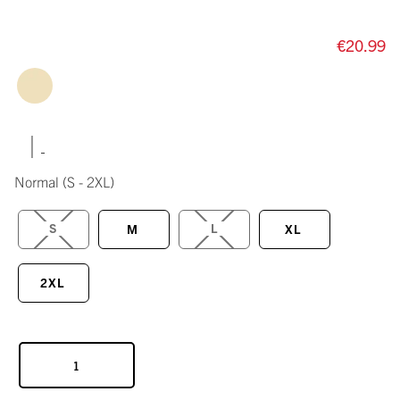
€20.99
|
Normal
(S - 2XL)
S
L
M
XL
2XL