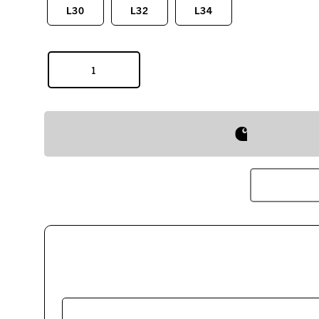
L30
L32
L34