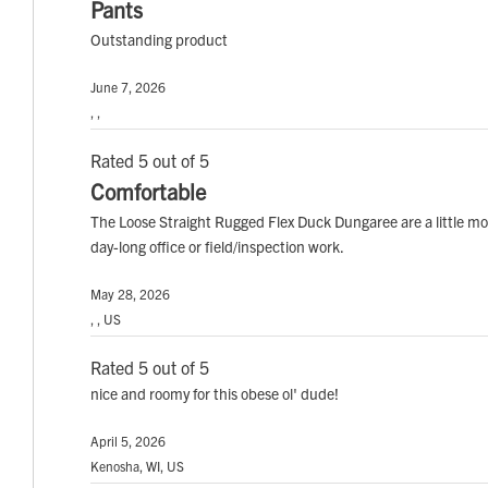
Pants
Outstanding product
June 7, 2026
, ,
Rated 5 out of 5
Comfortable
The Loose Straight Rugged Flex Duck Dungaree are a little m
day-long office or field/inspection work.
May 28, 2026
, , US
Rated 5 out of 5
nice and roomy for this obese ol' dude!
April 5, 2026
Kenosha, WI, US