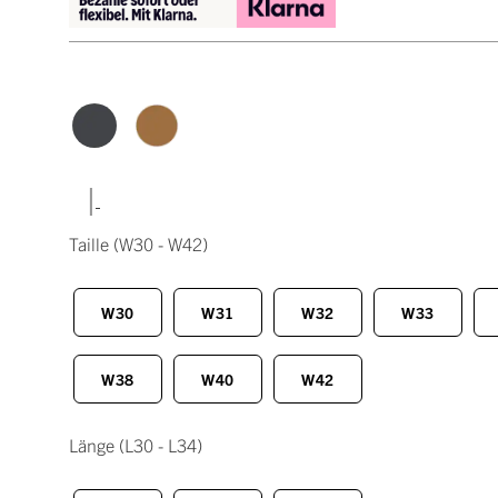
|
Taille
(W30 - W42)
W30
W31
W32
W33
W38
W40
W42
Länge
(L30 - L34)