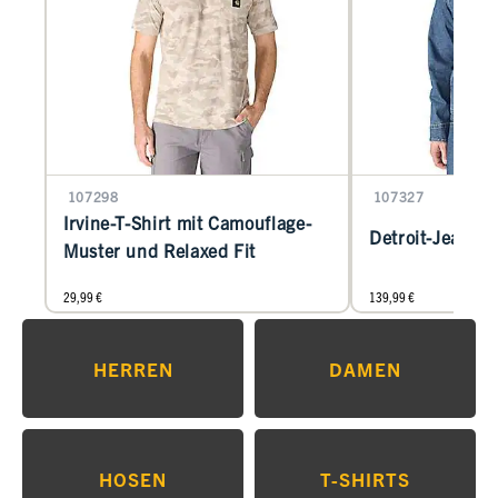
107298
107327
Irvine-T-Shirt mit Camouflage-
Detroit-Jeansja
Muster und Relaxed Fit
29,99 €
139,99 €
HERREN
DAMEN
HOSEN
T-SHIRTS