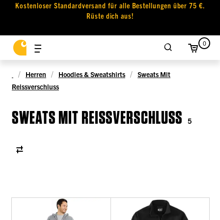
Kostenloser Standardversand für alle Bestellungen über 75 €.
Rüste dich aus!
0
Herren
Hoodies & Sweatshirts
Sweats Mit
Reissverschluss
SWEATS MIT REISSVERSCHLUSS
5