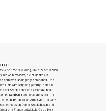
RHARTT
ckelte Arbeitskleidung, um Arbeiter in allen
linie weiter wächst, bleibt Denim ein
r den härtesten Bedingungen standhält. Und
m-Linie wird sorgfältig gefertigt, damit du
nd der Arbeit sicher und geschützt hält.
gar eine
Schürze
. Funktional und stilvoll - sie
einer anspruchsvollen Arbeit voll und ganz
unseren robusten Denim-Arbeitshosen sind
Männer und Frauen entwickelt. Ob du Holz