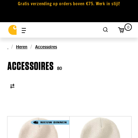
Gratis verzending op orders boven €75. Werk in stijl!
0
Heren
Accessoires
ACCESSOIRES
80