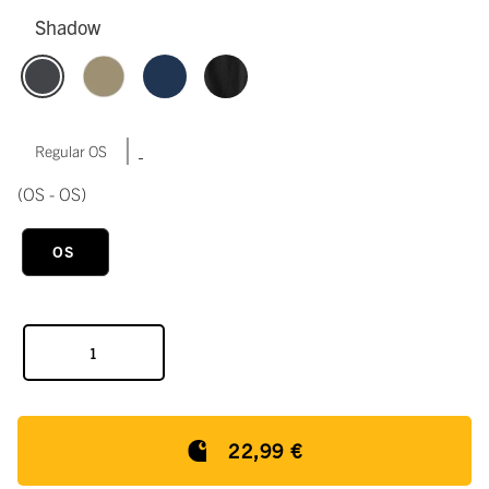
Shadow
|
Regular OS
(OS - OS)
OS
22,99 €