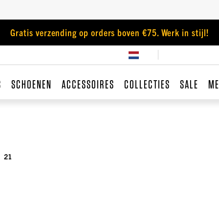
Gratis verzending op orders boven €75. Werk in stijl!
S
SCHOENEN
ACCESSOIRES
COLLECTIES
SALE
ME
21