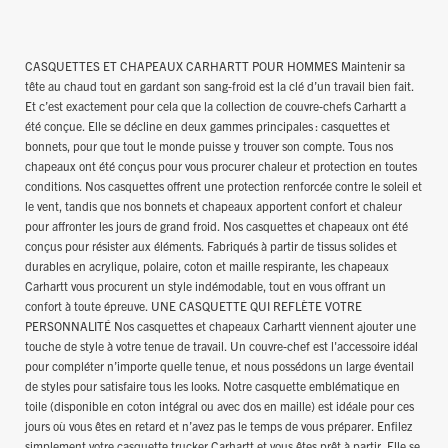
CASQUETTES ET CHAPEAUX CARHARTT POUR HOMMES Maintenir sa
tête au chaud tout en gardant son sang-froid est la clé d’un travail bien fait.
Et c’est exactement pour cela que la collection de couvre-chefs Carhartt a
été conçue. Elle se décline en deux gammes principales : casquettes et
bonnets, pour que tout le monde puisse y trouver son compte. Tous nos
chapeaux ont été conçus pour vous procurer chaleur et protection en toutes
conditions. Nos casquettes offrent une protection renforcée contre le soleil et
le vent, tandis que nos bonnets et chapeaux apportent confort et chaleur
pour affronter les jours de grand froid. Nos casquettes et chapeaux ont été
conçus pour résister aux éléments. Fabriqués à partir de tissus solides et
durables en acrylique, polaire, coton et maille respirante, les chapeaux
Carhartt vous procurent un style indémodable, tout en vous offrant un
confort à toute épreuve. UNE CASQUETTE QUI REFLÈTE VOTRE
PERSONNALITÉ Nos casquettes et chapeaux Carhartt viennent ajouter une
touche de style à votre tenue de travail. Un couvre-chef est l'accessoire idéal
pour compléter n’importe quelle tenue, et nous possédons un large éventail
de styles pour satisfaire tous les looks. Notre casquette emblématique en
toile (disponible en coton intégral ou avec dos en maille) est idéale pour ces
jours où vous êtes en retard et n’avez pas le temps de vous préparer. Enfilez
simplement votre casquette trucker Carhartt et vous êtes prêt à partir. Elle se