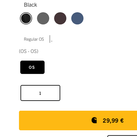
Black
|
Regular OS
(OS - OS)
OS
29,99 €