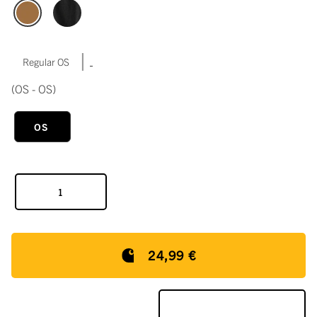
|
Regular OS
(OS - OS)
OS
24,99 €