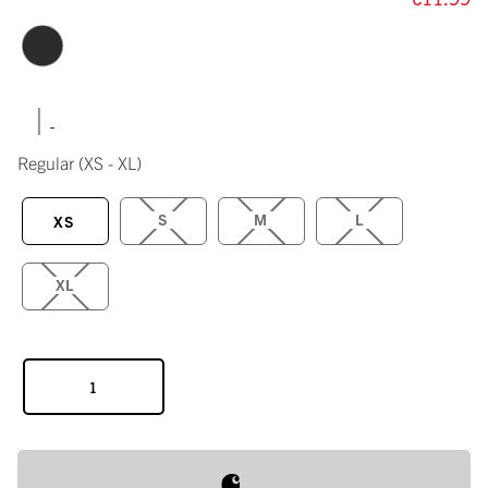
|
Regular
(XS - XL)
S
M
L
XS
XL