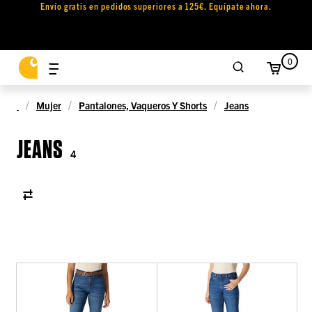
Envío gratis en pedidos superiores a 125€. Equípate ahora.
0
Mujer
Pantalones, Vaqueros Y Shorts
Jeans
JEANS
4