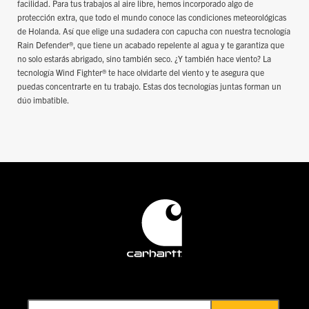
facilidad. Para tus trabajos al aire libre, hemos incorporado algo de
protección extra, que todo el mundo conoce las condiciones meteorológicas
de Holanda. Así que elige una sudadera con capucha con nuestra tecnología
Rain Defender®, que tiene un acabado repelente al agua y te garantiza que
no solo estarás abrigado, sino también seco. ¿Y también hace viento? La
tecnología Wind Fighter® te hace olvidarte del viento y te asegura que
puedas concentrarte en tu trabajo. Estas dos tecnologías juntas forman un
dúo imbatible.