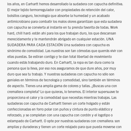
los años, en Carhartt hemos desarrollado la sudadera con capucha definitiva.
El mejor tejido termorregulador con propiedades de retención del calor,
bolsillos canguro, tecnología que absorbe la humedad y un acabado
antimicrobiano para combatir los malos olores garantizan que esta sudadera
con capucha se convierta al instante en tu prenda favorita de todas. Work
hard, chill hard: están ahí para los que trabajan duro, los que descansan
merecidamente y te mantendrán abrigado en cualquier estación. UNA
SUDADERA PARA CADA ESTACIÓN Una sudadera con capucha es
sinónimo de comodidad. Las nuestras son tan cómodas que querrás vivir con
ellas puestas. Se estiran contigo y te dan total libertad de movimiento
cuando estás trabajando duro. En Carhartt, la ropa es tan dura como la
persona que la lleva, por eso nos aseguramos de que dure años, por muy
duro que sea tu trabajo. Y nuestras sudaderas con capucha no sólo son
geniales en términos de tecnología y comodidad, sino también en términos
de aspecto. Tienes una amplia gama de colores y tallas. ¿Buscas una con
cremallera completa? Lo que quieras, lo tenemos. El interior supersuave te
proporciona el calor y la comodidad que necesitas mientras trabajas. Las
sudaderas con capucha de Carhartt tienen un corte holgado y están
confeccionadas en forro polar con puños y cintura de punto elástico y
reforzado, y se completan con una capucha con cordón y el logotipo o
estampado de Carhartt. O opte por nuestras sudaderas con cremallera: son
amplias y duraderas y tienen un corte relajado para que pueda moverse con