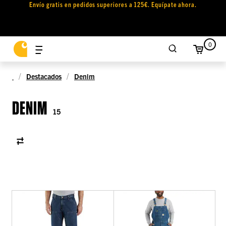
Envío gratis en pedidos superiores a 125€. Equípate ahora.
0
Destacados
Denim
DENIM
15