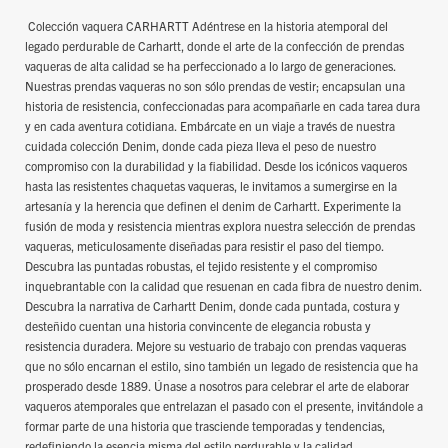
Colección vaquera CARHARTT Adéntrese en la historia atemporal del
legado perdurable de Carhartt, donde el arte de la confección de prendas
vaqueras de alta calidad se ha perfeccionado a lo largo de generaciones.
Nuestras prendas vaqueras no son sólo prendas de vestir; encapsulan una
historia de resistencia, confeccionadas para acompañarle en cada tarea dura
y en cada aventura cotidiana. Embárcate en un viaje a través de nuestra
cuidada colección Denim, donde cada pieza lleva el peso de nuestro
compromiso con la durabilidad y la fiabilidad. Desde los icónicos vaqueros
hasta las resistentes chaquetas vaqueras, le invitamos a sumergirse en la
artesanía y la herencia que definen el denim de Carhartt. Experimente la
fusión de moda y resistencia mientras explora nuestra selección de prendas
vaqueras, meticulosamente diseñadas para resistir el paso del tiempo.
Descubra las puntadas robustas, el tejido resistente y el compromiso
inquebrantable con la calidad que resuenan en cada fibra de nuestro denim.
Descubra la narrativa de Carhartt Denim, donde cada puntada, costura y
desteñido cuentan una historia convincente de elegancia robusta y
resistencia duradera. Mejore su vestuario de trabajo con prendas vaqueras
que no sólo encarnan el estilo, sino también un legado de resistencia que ha
prosperado desde 1889. Únase a nosotros para celebrar el arte de elaborar
vaqueros atemporales que entrelazan el pasado con el presente, invitándole a
formar parte de una historia que trasciende temporadas y tendencias,
redefiniendo la esencia misma del estilo perdurable y la calidad