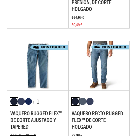
PRESIÓN, DE CORTE
HOLGADO
114,99 €
80,49 €
+ 1
VAQUERO RUGGED FLEX™
VAQUERO RECTO RUGGED
DE CORTE AJUSTADO Y
FLEX™ DE CORTE
TAPERED
HOLGADO
74,99 € — 79,99 €
79,99 €