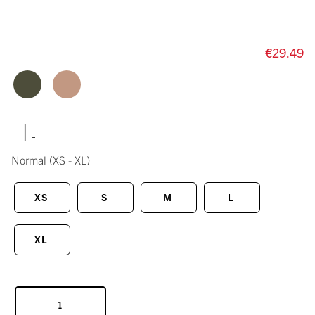
€29.49
|
Normal
(XS - XL)
XS
S
M
L
XL