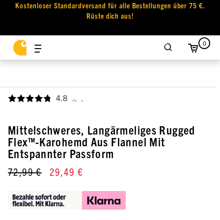
Kostenloser Standardversand für alle Bestellungen über 75 €.
Rüste dich aus!
0
4.8
,
Mittelschweres, Langärmeliges Rugged
Flex™-Karohemd Aus Flannel Mit
Entspannter Passform
72,99 €
29,49 €