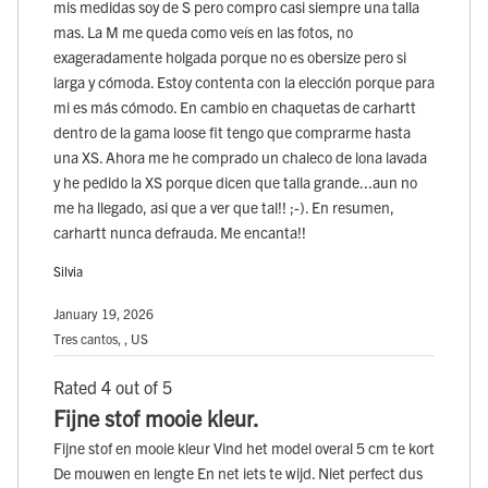
mis medidas soy de S pero compro casi siempre una talla
mas. La M me queda como veís en las fotos, no
exageradamente holgada porque no es obersize pero si
larga y cómoda. Estoy contenta con la elección porque para
mi es más cómodo. En cambio en chaquetas de carhartt
dentro de la gama loose fit tengo que comprarme hasta
una XS. Ahora me he comprado un chaleco de lona lavada
y he pedido la XS porque dicen que talla grande...aun no
me ha llegado, asi que a ver que tal!! ;-). En resumen,
carhartt nunca defrauda. Me encanta!!
Silvia
January 19, 2026
Tres cantos, , US
Rated 4 out of 5
Fijne stof mooie kleur.
Fijne stof en mooie kleur Vind het model overal 5 cm te kort
De mouwen en lengte En net iets te wijd. Niet perfect dus