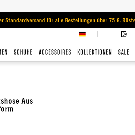
er Standardversand für alle Bestellungen über 75 €. Rüste
MEN
SCHUHE
ACCESSOIRES
KOLLEKTIONEN
SALE
tshose Aus
sform