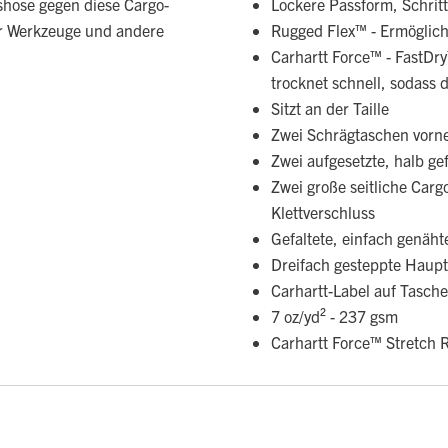
shose gegen diese Cargo-
Lockere Passform, Schrit
für Werkzeuge und andere
Rugged Flex™ - Ermöglich
Carhartt Force™ - FastDry
trocknet schnell, sodass
Sitzt an der Taille
Zwei Schrägtaschen vorne
Zwei aufgesetzte, halb ge
Zwei große seitliche Car
Klettverschluss
Gefaltete, einfach genäht
Dreifach gesteppte Haup
Carhartt-Label auf Tasch
7 oz/yd² - 237 gsm
Carhartt Force™ Stretch 