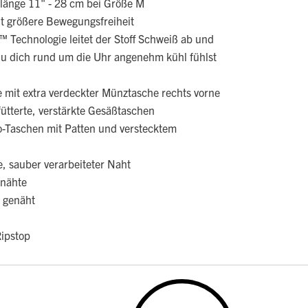
tlänge 11" - 28 cm bei Größe M
t größere Bewegungsfreiheit
™ Technologie leitet der Stoff Schweiß ab und
 du dich rund um die Uhr angenehm kühl fühlst
 mit extra verdeckter Münztasche rechts vorne
fütterte, verstärkte Gesäßtaschen
go-Taschen mit Patten und verstecktem
e, sauber verarbeiteter Naht
tnähte
e genäht
Ripstop