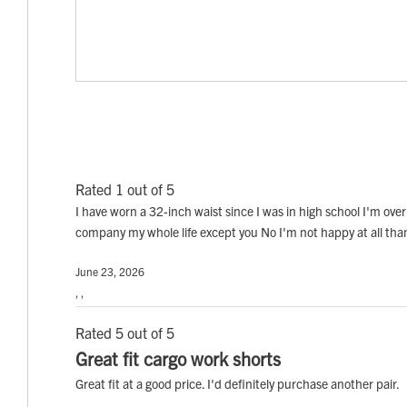
Rated 1 out of 5
I have worn a 32-inch waist since I was in high school I'm ove
company my whole life except you No I'm not happy at all tha
June 23, 2026
, ,
Rated 5 out of 5
Great fit cargo work shorts
Great fit at a good price. I'd definitely purchase another pair.