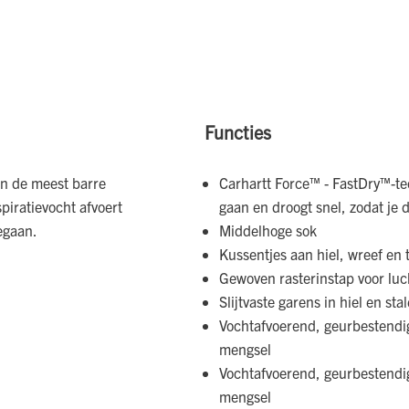
Functies
in de meest barre
Carhartt Force™ - FastDry™-te
iratievocht afvoert
gaan en droogt snel, zodat je d
egaan.
Middelhoge sok
Kussentjes aan hiel, wreef en 
Gewoven rasterinstap voor lu
Slijtvaste garens in hiel en s
Vochtafvoerend, geurbestendi
mengsel
Vochtafvoerend, geurbestendi
mengsel