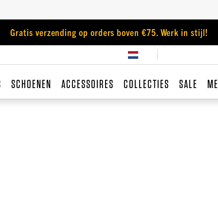
Gratis verzending op orders boven €75. Werk in stijl!
S
SCHOENEN
ACCESSOIRES
COLLECTIES
SALE
ME