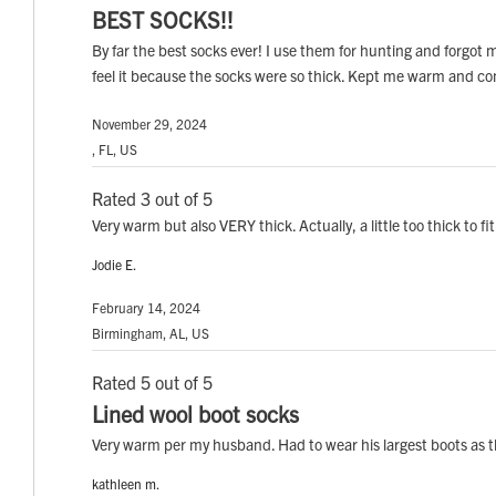
BEST SOCKS!!
By far the best socks ever! I use them for hunting and forgot
feel it because the socks were so thick. Kept me warm and co
November 29, 2024
, FL, US
Rated 3 out of 5
Very warm but also VERY thick. Actually, a little too thick to fi
Jodie E.
February 14, 2024
Birmingham, AL, US
Rated 5 out of 5
Lined wool boot socks
Very warm per my husband. Had to wear his largest boots as 
kathleen m.