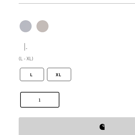
|
(L - XL)
L
XL