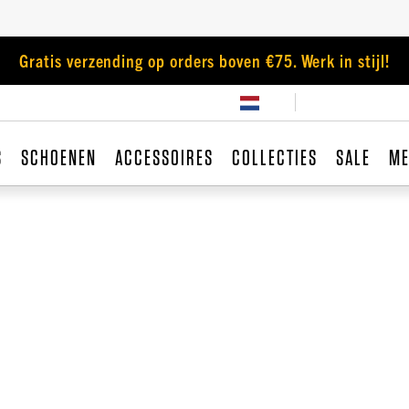
Gratis verzending op orders boven €75. Werk in stijl!
S
SCHOENEN
ACCESSOIRES
COLLECTIES
SALE
ME