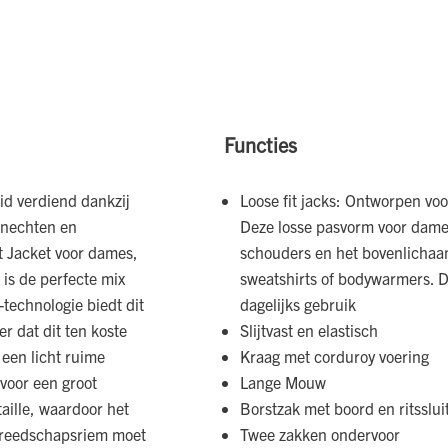
Functies
eid verdiend dankzij
Loose fit jacks: Ontworpen vo
knechten en
Deze losse pasvorm voor dames
t Jacket voor dames,
schouders en het bovenlichaa
is de perfecte mix
sweatshirts of bodywarmers. De
-technologie biedt dit
dagelijks gebruik
er dat dit ten koste
Slijtvast en elastisch
 een licht ruime
Kraag met corduroy voering
voor een groot
Lange Mouw
taille, waardoor het
Borstzak met boord en ritsslui
gereedschapsriem moet
Twee zakken ondervoor