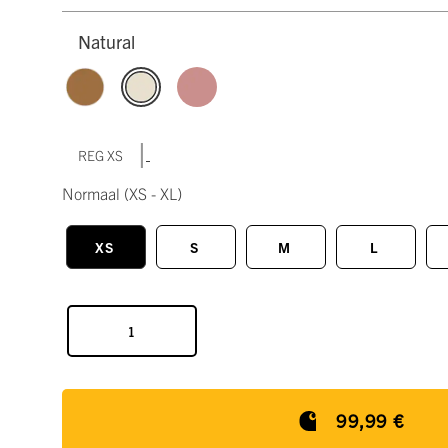
Natural
|
REG XS
Normaal
(XS - XL)
XS
S
M
L
99,99 €