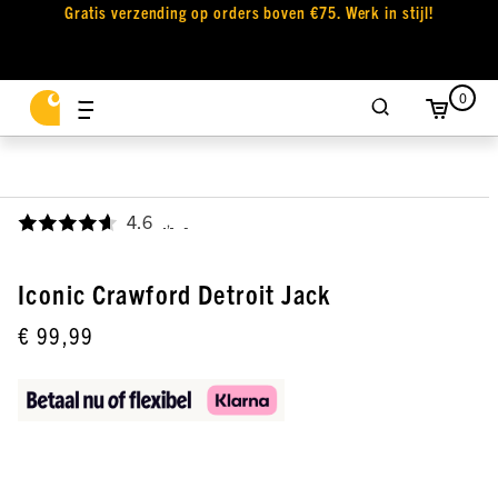
Gratis verzending op orders boven €75. Werk in stijl!
0
4.6
,
Iconic Crawford Detroit Jack
€ 99,99