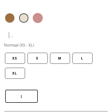
|
Normaal
(XS - XL)
XS
S
M
L
XL