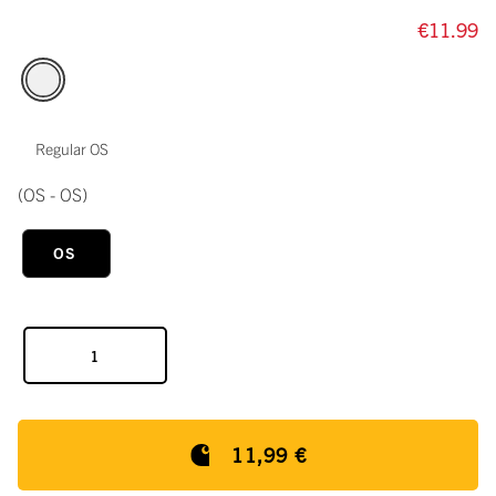
€11.99
Regular OS
(OS - OS)
OS
11,99 €