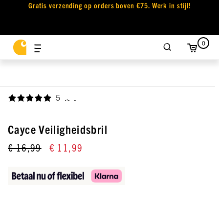
Gratis verzending op orders boven €75. Werk in stijl!
0
5
,
Cayce Veiligheidsbril
€ 16,99
€ 11,99