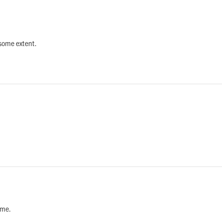
 some extent.
time.