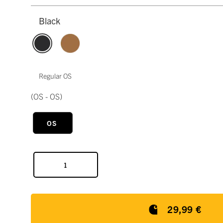
Black
Regular OS
(OS - OS)
OS
29,99 €