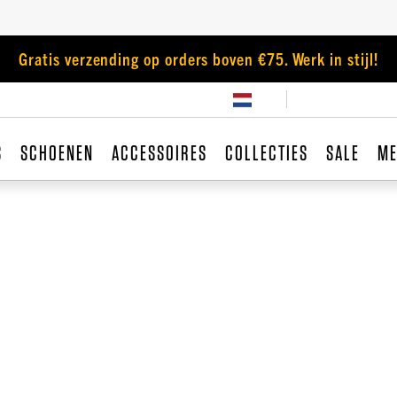
Gratis verzending op orders boven €75. Werk in stijl!
S
SCHOENEN
ACCESSOIRES
COLLECTIES
SALE
ME